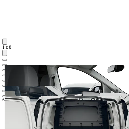
1 z 8
615 976 Kč
1