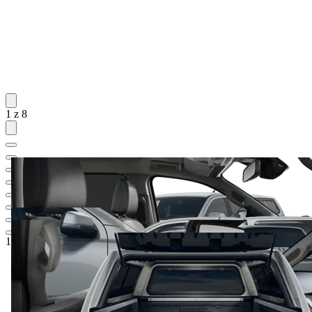
1 z 8
1 555 993 Kč
1