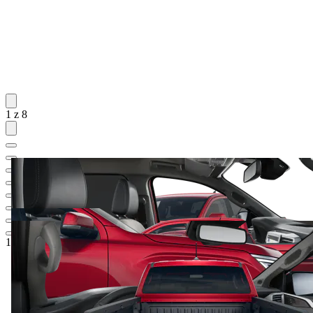
1 z 8
1 385 120 Kč
1