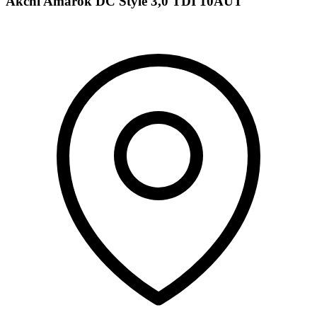
Akční Amarok DC Style 3,0 TDI 10AUT