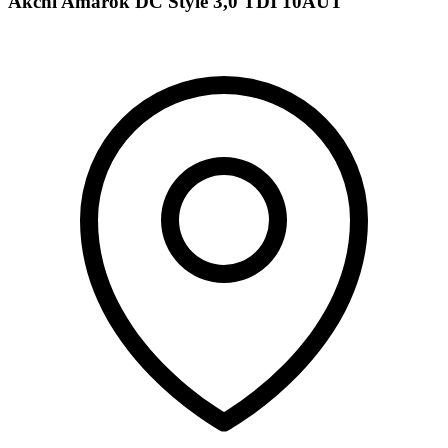
Akční Amarok DC Style 3,0 TDI 10AUT