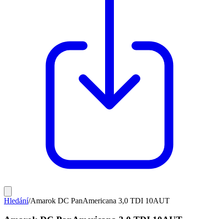
Hledání
/
Amarok DC PanAmericana 3,0 TDI 10AUT