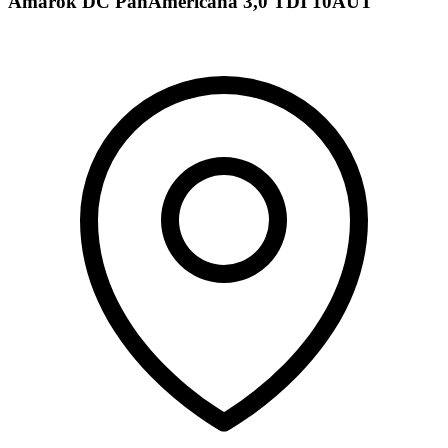
Amarok DC PanAmericana 3,0 TDI 10AUT