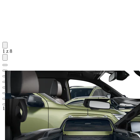
1 z 8
1 645 122 Kč
1