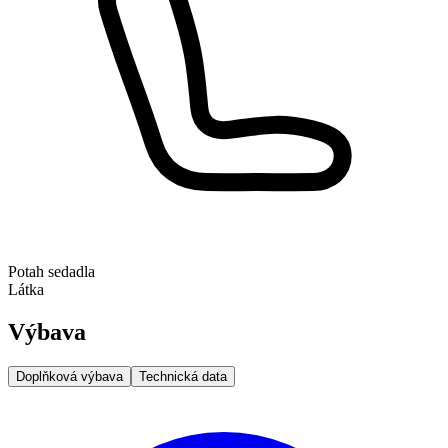
Potah sedadla
Látka
Výbava
Doplňková výbava
Technická data