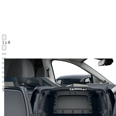
1 z 8
598 130 Kč
1