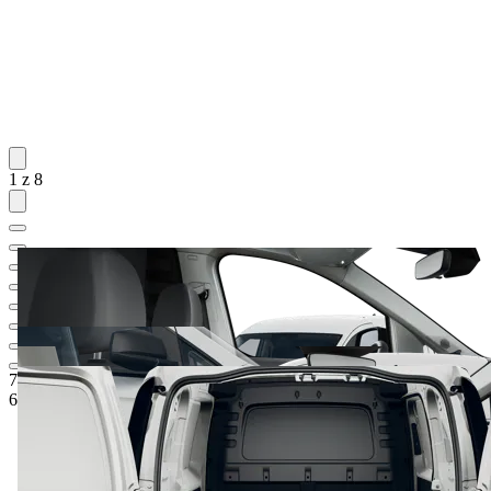
1 z 8
724 396 Kč
1
Ceníková cena
663 896 Kč
5