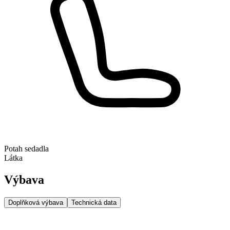
Potah sedadla
Látka
Výbava
Doplňková výbava
Technická data