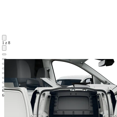
1 z 8
660 554 Kč
1
Ceníková cena
609 899 Kč
5