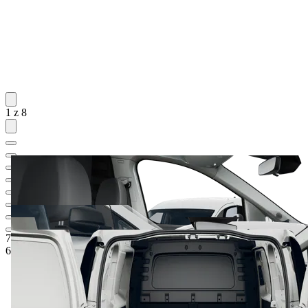
1 z 8
711 572 Kč
1
Ceníková cena
641 573 Kč
5