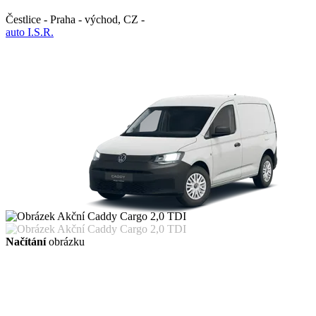
Čestlice - Praha - východ
,
CZ
-
auto I.S.R.
Načítání
obrázku