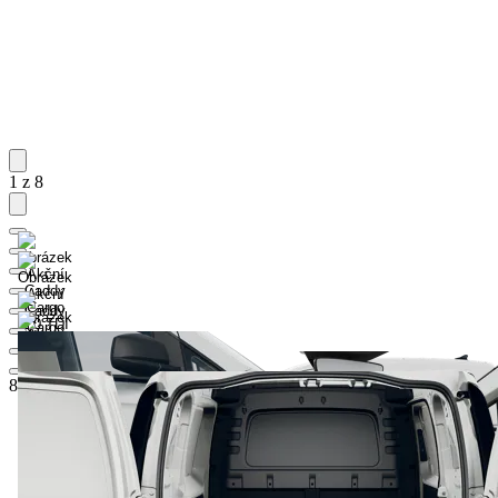
1 z 8
818 630 Kč
1