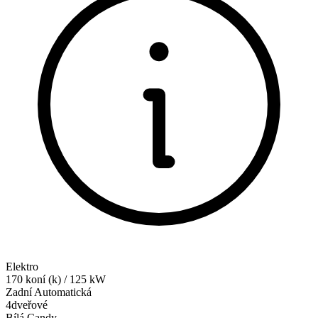
Elektro
170
koní (k)
/
125
kW
Zadní
Automatická
4dveřové
Bílá Candy