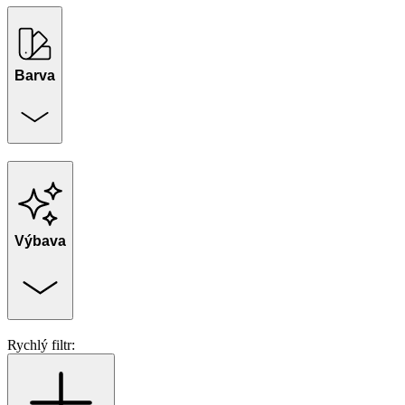
Barva
Výbava
Rychlý filtr: