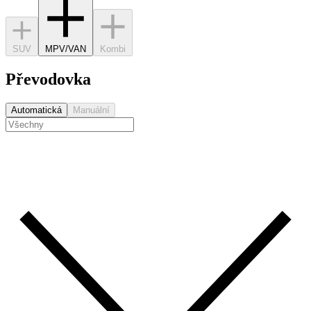
SUV
MPV/VAN
Kombi
Převodovka
Automatická
Manuální