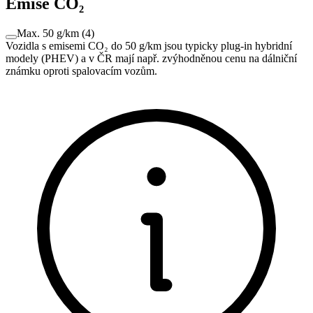
Emise CO₂
Max. 50 g/km
(
4
)
Vozidla s emisemi CO₂ do 50 g/km jsou typicky plug-in hybridní
modely (PHEV) a v ČR mají např. zvýhodněnou cenu na dálniční
známku oproti spalovacím vozům.