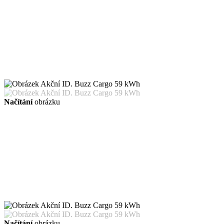
Načítání
obrázku
Načítání
obrázku