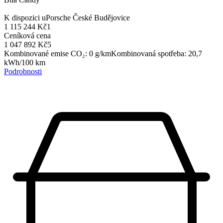
K dispozici u
Porsche České Budějovice
1 115 244 Kč
1
Ceníková cena
1 047 892 Kč
5
Kombinované emise CO₂
:
0
g/km
Kombinovaná spotřeba
:
20,7
kWh/100 km
Podrobnosti