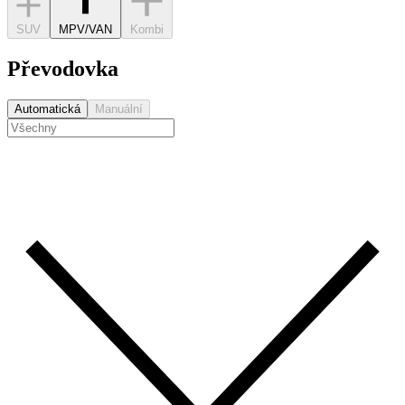
SUV
MPV/VAN
Kombi
Převodovka
Automatická
Manuální