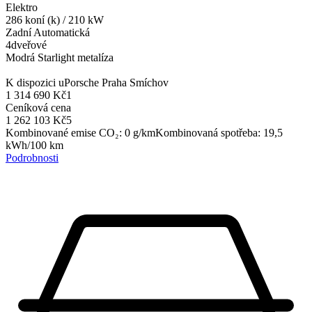
Elektro
286
koní (k)
/
210
kW
Zadní
Automatická
4dveřové
Modrá Starlight metalíza
K dispozici u
Porsche Praha Smíchov
1 314 690 Kč
1
Ceníková cena
1 262 103 Kč
5
Kombinované emise CO₂
:
0
g/km
Kombinovaná spotřeba
:
19,5
kWh/100 km
Podrobnosti