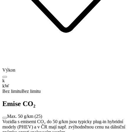
Výkon
k
kW
Bez limitu
Bez limitu
Emise CO₂
Max. 50 g/km
(
25
)
Vozidla s emisemi CO₂ do 50 g/km jsou typicky plug-in hybridní
modely (PHEV) a v ČR mají např. zvýhodněnou cenu na dálniční