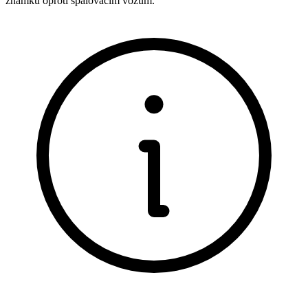
známku oproti spalovacím vozům.