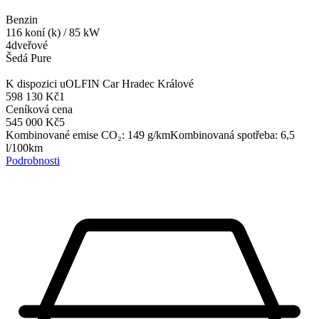
Benzin
116
koní (k)
/
85
kW
4dveřové
Šedá Pure
K dispozici u
OLFIN Car Hradec Králové
598 130 Kč
1
Ceníková cena
545 000 Kč
5
Kombinované emise CO₂
:
149
g/km
Kombinovaná spotřeba
:
6,5
l/100km
Podrobnosti