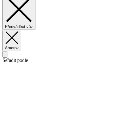
Předváděcí vůz
Amarok
Seřadit podle